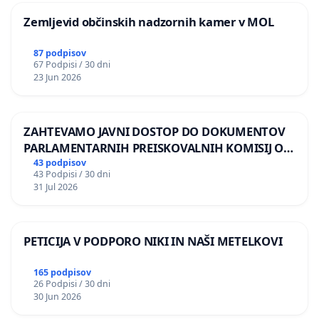
Zemljevid občinskih nadzornih kamer v MOL
87 podpisov
67 Podpisi / 30 dni
23 Jun 2026
ZAHTEVAMO JAVNI DOSTOP DO DOKUMENTOV
PARLAMENTARNIH PREISKOVALNIH KOMISIJ O
ILEGALNI TRGOVINI Z OROŽJEM
43 podpisov
43 Podpisi / 30 dni
31 Jul 2026
PETICIJA V PODPORO NIKI IN NAŠI METELKOVI
165 podpisov
26 Podpisi / 30 dni
30 Jun 2026