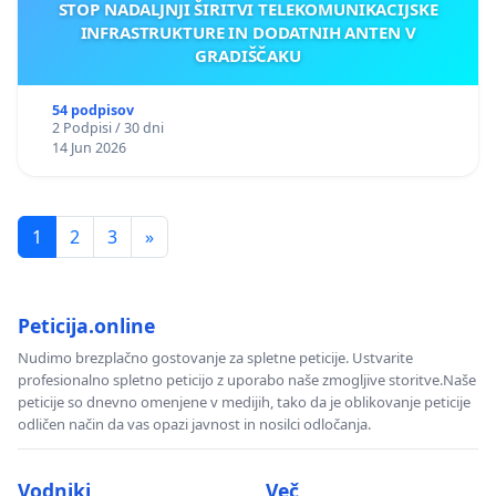
STOP NADALJNJI ŠIRITVI TELEKOMUNIKACIJSKE
INFRASTRUKTURE IN DODATNIH ANTEN V
GRADIŠČAKU
54 podpisov
2 Podpisi / 30 dni
14 Jun 2026
1
2
3
»
Peticija.online
Nudimo brezplačno gostovanje za spletne peticije. Ustvarite
profesionalno spletno peticijo z uporabo naše zmogljive storitve.Naše
peticije so dnevno omenjene v medijih, tako da je oblikovanje peticije
odličen način da vas opazi javnost in nosilci odločanja.
Vodniki
Več