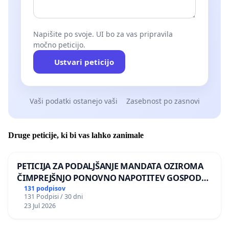
Napišite po svoje. UI bo za vas pripravila
močno peticijo.
Ustvari peticijo
Vaši podatki ostanejo vaši
Zasebnost po zasnovi
Druge peticije, ki bi vas lahko zanimale
PETICIJA ZA PODALJŠANJE MANDATA OZIROMA
ČIMPREJŠNJO PONOVNO NAPOTITEV GOSPODA
BERNARDA ŠRAJNERJA NA VELEPOSLANIŠTVO
131 podpisov
131 Podpisi / 30 dni
REPUBLIKE SLOVENIJE V MOSKVI
23 Jul 2026