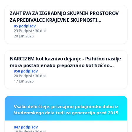
ZAHTEVA ZA IZGRADNJO SKUPNIH PROSTOROV
ZA PREBIVALCE KRAJEVNE SKUPNOSTI
PRESTRANEK
85 podpisov
23 Podpisi / 30 dni
20 Jun 2026
NARCIZEM kot kaznivo dejanje - Psihično nasilje
mora postati enako prepoznano kot fizično
nasilje
958 podpisov
20 Podpisi / 30 dni
17 Jun 2026
Vsako delo šteje: priznajmo pokojninsko dobo iz
študentskega dela tudi za generacijo pred 2015
847 podpisov
18 Podpisi / 30 dni