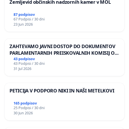
Zemljevid občinskih nadzornih kamer v MOL
87 podpisov
67 Podpisi / 30 dni
23 Jun 2026
ZAHTEVAMO JAVNI DOSTOP DO DOKUMENTOV
PARLAMENTARNIH PREISKOVALNIH KOMISIJ O
ILEGALNI TRGOVINI Z OROŽJEM
43 podpisov
43 Podpisi / 30 dni
31 Jul 2026
PETICIJA V PODPORO NIKI IN NAŠI METELKOVI
165 podpisov
25 Podpisi / 30 dni
30 Jun 2026