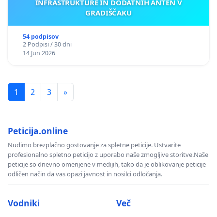
INFRASTRUKTURE IN DODATNIH ANTEN V
GRADIŠČAKU
54 podpisov
2 Podpisi / 30 dni
14 Jun 2026
1
2
3
»
Peticija.online
Nudimo brezplačno gostovanje za spletne peticije. Ustvarite
profesionalno spletno peticijo z uporabo naše zmogljive storitve.Naše
peticije so dnevno omenjene v medijih, tako da je oblikovanje peticije
odličen način da vas opazi javnost in nosilci odločanja.
Vodniki
Več