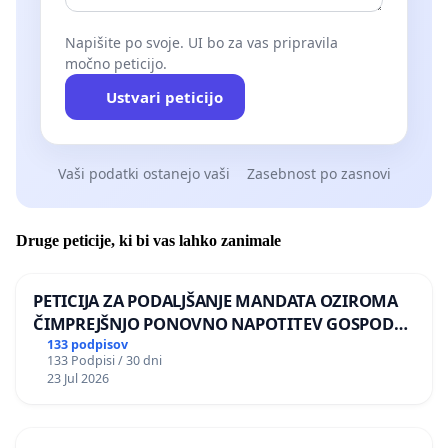
Napišite po svoje. UI bo za vas pripravila
močno peticijo.
Ustvari peticijo
Vaši podatki ostanejo vaši
Zasebnost po zasnovi
Druge peticije, ki bi vas lahko zanimale
PETICIJA ZA PODALJŠANJE MANDATA OZIROMA
ČIMPREJŠNJO PONOVNO NAPOTITEV GOSPODA
BERNARDA ŠRAJNERJA NA VELEPOSLANIŠTVO
133 podpisov
133 Podpisi / 30 dni
REPUBLIKE SLOVENIJE V MOSKVI
23 Jul 2026