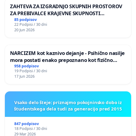
ZAHTEVA ZA IZGRADNJO SKUPNIH PROSTOROV
ZA PREBIVALCE KRAJEVNE SKUPNOSTI
PRESTRANEK
85 podpisov
22 Podpisi / 30 dni
20 Jun 2026
NARCIZEM kot kaznivo dejanje - Psihično nasilje
mora postati enako prepoznano kot fizično
nasilje
958 podpisov
19 Podpisi / 30 dni
17 Jun 2026
Vsako delo šteje: priznajmo pokojninsko dobo iz
študentskega dela tudi za generacijo pred 2015
847 podpisov
18 Podpisi / 30 dni
29 Mar 2026