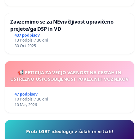
Zavzemimo se za NEvračljivost upravičeno
prejete/ga DSP in VD
437 podpisov
13 Podpisi / 30 dni
30 Oct 2025
📢 PETICIJA ZA VEČJO VARNOST NA CESTAH IN
USTREZNO USPOSOBLJENOST POKLICNIH VOZNIKOV
47 podpisov
10 Podpisi / 30 dni
10 May 2026
Proti LGBT ideologiji v šolah in vrtcih!