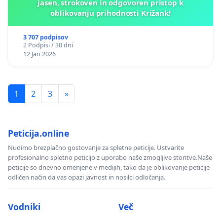
jasen, strokoven in odgovoren pristop k
oblikovanju prihodnosti Križank!
3 707 podpisov
2 Podpisi / 30 dni
12 Jan 2026
1
2
3
»
Peticija.online
Nudimo brezplačno gostovanje za spletne peticije. Ustvarite
profesionalno spletno peticijo z uporabo naše zmogljive storitve.Naše
peticije so dnevno omenjene v medijih, tako da je oblikovanje peticije
odličen način da vas opazi javnost in nosilci odločanja.
Vodniki
Več