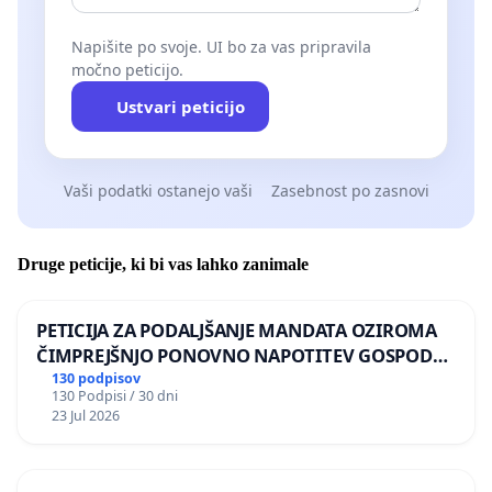
Napišite po svoje. UI bo za vas pripravila
močno peticijo.
Ustvari peticijo
Vaši podatki ostanejo vaši
Zasebnost po zasnovi
Druge peticije, ki bi vas lahko zanimale
PETICIJA ZA PODALJŠANJE MANDATA OZIROMA
ČIMPREJŠNJO PONOVNO NAPOTITEV GOSPODA
BERNARDA ŠRAJNERJA NA VELEPOSLANIŠTVO
130 podpisov
130 Podpisi / 30 dni
REPUBLIKE SLOVENIJE V MOSKVI
23 Jul 2026