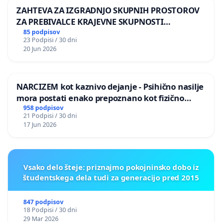
ZAHTEVA ZA IZGRADNJO SKUPNIH PROSTOROV
ZA PREBIVALCE KRAJEVNE SKUPNOSTI
PRESTRANEK
85 podpisov
23 Podpisi / 30 dni
20 Jun 2026
NARCIZEM kot kaznivo dejanje - Psihično nasilje
mora postati enako prepoznano kot fizično
nasilje
958 podpisov
21 Podpisi / 30 dni
17 Jun 2026
Vsako delo šteje: priznajmo pokojninsko dobo iz
študentskega dela tudi za generacijo pred 2015
847 podpisov
18 Podpisi / 30 dni
29 Mar 2026