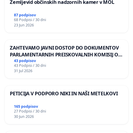
Zemljevid občinskih nadzornih kamer v MOL
87 podpisov
68 Podpisi / 30 dni
23 Jun 2026
ZAHTEVAMO JAVNI DOSTOP DO DOKUMENTOV
PARLAMENTARNIH PREISKOVALNIH KOMISIJ O
ILEGALNI TRGOVINI Z OROŽJEM
43 podpisov
43 Podpisi / 30 dni
31 Jul 2026
PETICIJA V PODPORO NIKI IN NAŠI METELKOVI
165 podpisov
27 Podpisi / 30 dni
30 Jun 2026