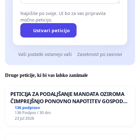
Napišite po svoje. UI bo za vas pripravila
močno peticijo.
Ustvari peticijo
Vaši podatki ostanejo vaši
Zasebnost po zasnovi
Druge peticije, ki bi vas lahko zanimale
PETICIJA ZA PODALJŠANJE MANDATA OZIROMA
ČIMPREJŠNJO PONOVNO NAPOTITEV GOSPODA
BERNARDA ŠRAJNERJA NA VELEPOSLANIŠTVO
136 podpisov
136 Podpisi / 30 dni
REPUBLIKE SLOVENIJE V MOSKVI
23 Jul 2026