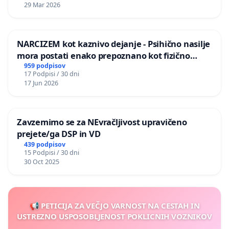
29 Mar 2026
NARCIZEM kot kaznivo dejanje - Psihično nasilje
mora postati enako prepoznano kot fizično
nasilje
959 podpisov
17 Podpisi / 30 dni
17 Jun 2026
Zavzemimo se za NEvračljivost upravičeno
prejete/ga DSP in VD
439 podpisov
15 Podpisi / 30 dni
30 Oct 2025
📢 PETICIJA ZA VEČJO VARNOST NA CESTAH IN
USTREZNO USPOSOBLJENOST POKLICNIH VOZNIKOV