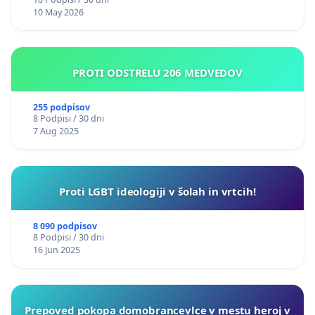
10 May 2026
PROTI ODSTRELU 206 MEDVEDOV
255 podpisov
8 Podpisi / 30 dni
7 Aug 2025
Proti LGBT ideologiji v šolah in vrtcih!
8 090 podpisov
8 Podpisi / 30 dni
16 Jun 2025
Prepoved pokopa domobrancevlce v mestu heroj v