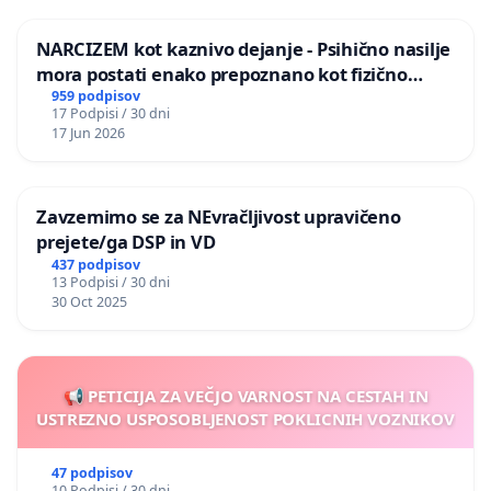
NARCIZEM kot kaznivo dejanje - Psihično nasilje
mora postati enako prepoznano kot fizično
nasilje
959 podpisov
17 Podpisi / 30 dni
17 Jun 2026
Zavzemimo se za NEvračljivost upravičeno
prejete/ga DSP in VD
437 podpisov
13 Podpisi / 30 dni
30 Oct 2025
📢 PETICIJA ZA VEČJO VARNOST NA CESTAH IN
USTREZNO USPOSOBLJENOST POKLICNIH VOZNIKOV
47 podpisov
10 Podpisi / 30 dni