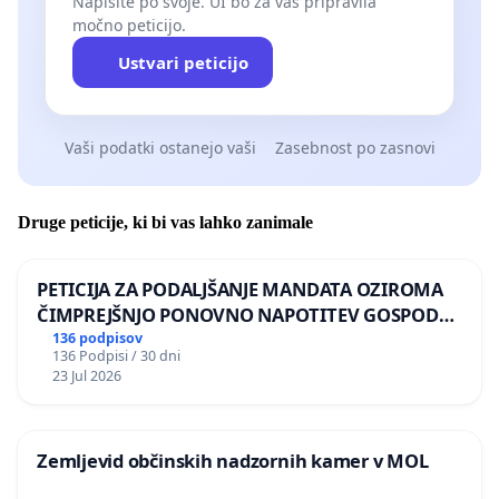
Napišite po svoje. UI bo za vas pripravila
močno peticijo.
Ustvari peticijo
Vaši podatki ostanejo vaši
Zasebnost po zasnovi
Druge peticije, ki bi vas lahko zanimale
PETICIJA ZA PODALJŠANJE MANDATA OZIROMA
ČIMPREJŠNJO PONOVNO NAPOTITEV GOSPODA
BERNARDA ŠRAJNERJA NA VELEPOSLANIŠTVO
136 podpisov
136 Podpisi / 30 dni
REPUBLIKE SLOVENIJE V MOSKVI
23 Jul 2026
Zemljevid občinskih nadzornih kamer v MOL