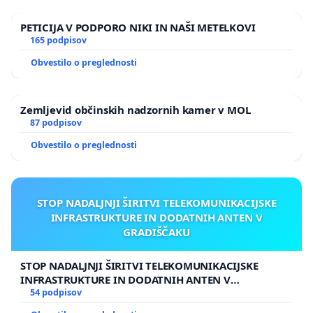
PETICIJA V PODPORO NIKI IN NAŠI METELKOVI
165 podpisov
Obvestilo o preglednosti
Zemljevid občinskih nadzornih kamer v MOL
87 podpisov
Obvestilo o preglednosti
STOP NADALJNJI ŠIRITVI TELEKOMUNIKACIJSKE
INFRASTRUKTURE IN DODATNIH ANTEN V
GRADIŠČAKU
STOP NADALJNJI ŠIRITVI TELEKOMUNIKACIJSKE
INFRASTRUKTURE IN DODATNIH ANTEN V
GRADIŠČAKU
54 podpisov