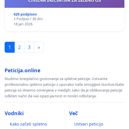
CIVILNA INICIATIVA ZA ZELENO OS
420 podpisov
2 Podpisi / 30 dni
18 Jan 2026
1
2
3
»
Peticija.online
Nudimo brezplačno gostovanje za spletne peticije. Ustvarite
profesionalno spletno peticijo z uporabo naše zmogljive storitve.Naše
peticije so dnevno omenjene v medijih, tako da je oblikovanje peticije
odličen način da vas opazi javnost in nosilci odločanja.
Vodniki
Več
Kako začeti spletno
Ustvari peticijo