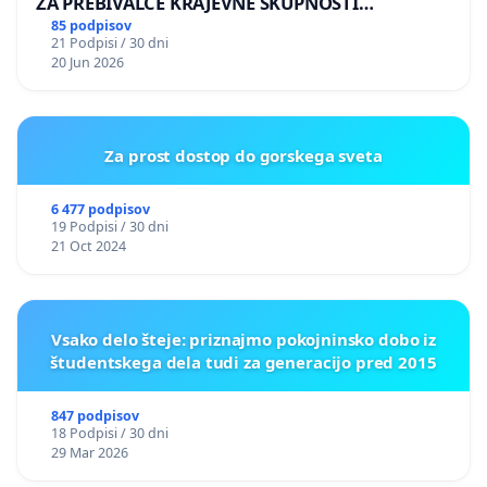
ZA PREBIVALCE KRAJEVNE SKUPNOSTI
PRESTRANEK
85 podpisov
21 Podpisi / 30 dni
20 Jun 2026
Za prost dostop do gorskega sveta
6 477 podpisov
19 Podpisi / 30 dni
21 Oct 2024
Vsako delo šteje: priznajmo pokojninsko dobo iz
študentskega dela tudi za generacijo pred 2015
847 podpisov
18 Podpisi / 30 dni
29 Mar 2026