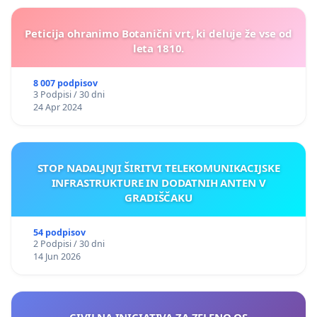
Peticija ohranimo Botanični vrt, ki deluje že vse od
leta 1810.
8 007 podpisov
3 Podpisi / 30 dni
24 Apr 2024
STOP NADALJNJI ŠIRITVI TELEKOMUNIKACIJSKE
INFRASTRUKTURE IN DODATNIH ANTEN V
GRADIŠČAKU
54 podpisov
2 Podpisi / 30 dni
14 Jun 2026