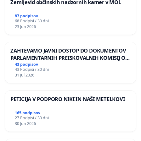
Zemljevid občinskih nadzornih kamer v MOL
87 podpisov
68 Podpisi / 30 dni
23 Jun 2026
ZAHTEVAMO JAVNI DOSTOP DO DOKUMENTOV
PARLAMENTARNIH PREISKOVALNIH KOMISIJ O
ILEGALNI TRGOVINI Z OROŽJEM
43 podpisov
43 Podpisi / 30 dni
31 Jul 2026
PETICIJA V PODPORO NIKI IN NAŠI METELKOVI
165 podpisov
27 Podpisi / 30 dni
30 Jun 2026