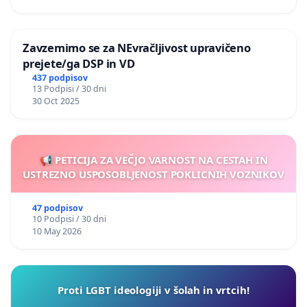
Zavzemimo se za NEvračljivost upravičeno
prejete/ga DSP in VD
437 podpisov
13 Podpisi / 30 dni
30 Oct 2025
📢 PETICIJA ZA VEČJO VARNOST NA CESTAH IN
USTREZNO USPOSOBLJENOST POKLICNIH VOZNIKOV
47 podpisov
10 Podpisi / 30 dni
10 May 2026
Proti LGBT ideologiji v šolah in vrtcih!