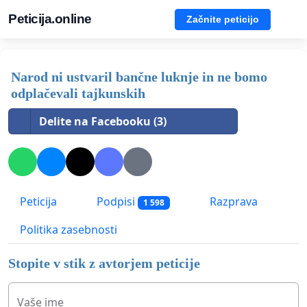
Peticija.online
Začnite peticijo
Narod ni ustvaril bančne luknje in ne bomo
odplačevali tajkunskih
Delite na Facebooku (3)
Peticija
Podpisi
Razprava
1 598
Politika zasebnosti
Stopite v stik z avtorjem peticije
Vaše ime