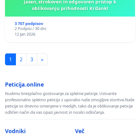
jasen, strokoven in odgovoren pristop k
oblikovanju prihodnosti Križank!
3 707 podpisov
2 Podpisi / 30 dni
12 Jan 2026
1
2
3
»
Peticija.online
Nudimo brezplačno gostovanje za spletne peticije. Ustvarite
profesionalno spletno peticijo z uporabo naše zmogljive storitve.Naše
peticije so dnevno omenjene v medijih, tako da je oblikovanje peticije
odličen način da vas opazi javnost in nosilci odločanja.
Vodniki
Več