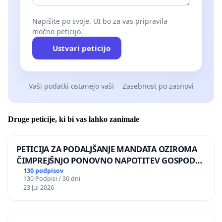
Napišite po svoje. UI bo za vas pripravila
močno peticijo.
Ustvari peticijo
Vaši podatki ostanejo vaši
Zasebnost po zasnovi
Druge peticije, ki bi vas lahko zanimale
PETICIJA ZA PODALJŠANJE MANDATA OZIROMA
ČIMPREJŠNJO PONOVNO NAPOTITEV GOSPODA
BERNARDA ŠRAJNERJA NA VELEPOSLANIŠTVO
130 podpisov
130 Podpisi / 30 dni
REPUBLIKE SLOVENIJE V MOSKVI
23 Jul 2026